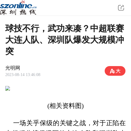
球技不行，武功来凑？中超联赛
大连人队、深圳队爆发大规模冲
突
光明网
2023-08-14 13:46:08
(相关资料图)
一场关乎保级的关键之战，对于正陷在