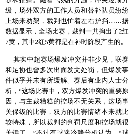
级，场外双方的工作人员和替补队员纷纷
上场来劝架，裁判也忙着左右护挡……据
数据显示，全场比赛，裁判一共掏出了2红
7黄，其中2红5黄都是在补时阶段产生的。
其实中超赛场爆发冲突并非少见，联赛
和足协也曾多次出面发文处罚，但爆发事
件似乎并未有所缓解。赛后有业内人士分
析，“这场比赛中，双方爆发冲突的重要原
因，与主裁糟糕的控场不无关系，这场事
关保级的比赛，双方的比赛情绪本来就比
较特殊，所以裁判的判罚尺度和控场就很
关键了。”不过有球迷冷静分析认为，“球