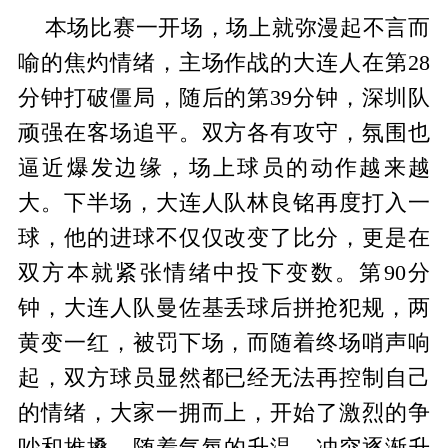
本场比赛一开场，场上就弥漫起不言而
喻的焦灼情绪，主场作战的大连人在第28
分钟打破僵局，随后的第39分钟，深圳队
顽强在客场追平。双方各有攻守，氛围也
逼近爆发边缘，场上球员的动作越来越
大。下半场，大连人队林良铭再度打入一
球，他的进球不仅仅改变了比分，更是在
双方本就紧张情绪中投下变数。第90分
钟，大连人队曼佐基丢球后拼抢犯规，两
黄变一红，被罚下场，而随着终场哨声响
起，双方球员显然都已经无法再控制自己
的情绪，大家一拥而上，开始了激烈的争
吵和推搡。随着气氛的升温，冲突逐渐升