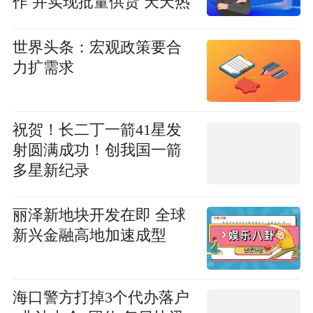
作 并实现批量供货 天天热
闻
世界头条：宏观政策要合
力扩需求
祝贺！长二丁一箭41星发
射圆满成功！创我国一箭
多星新纪录
丽泽新地块开发在即 全球
新兴金融高地加速成型
海口警方打掉3个代办落户