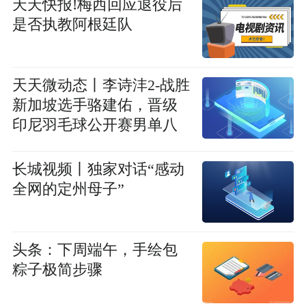
天天快报!梅西回应退役后
是否执教阿根廷队
天天微动态丨李诗沣2-战胜
新加坡选手骆建佑，晋级
印尼羽毛球公开赛男单八
强
长城视频丨独家对话“感动
全网的定州母子”
头条：下周端午，手绘包
粽子极简步骤